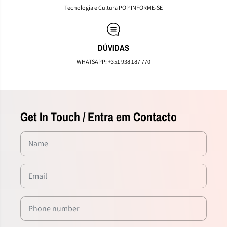
o
o
Tecnologia e Cultura POP INFORME-SE
n
n
s
s
t
t
e
e
DÚVIDAS
r
r
-
-
WHATSAPP: +351 938 187 770
U
U
S
S
A
A
D
D
O
O
Get In Touch / Entra em Contacto